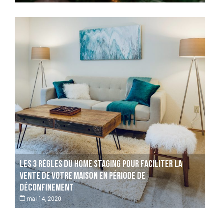
Les 3 règles du Home Staging pour faciliter la
Les 3 règles du Home Staging pour faciliter la
vente de votre maison en période de
vente de votre maison en période de
déconfinement
déconfinement
mai 14, 2020
mai 14, 2020