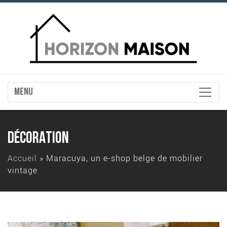
MENU
DÉCORATION
Accueil
»
Maracuya, un e-shop belge de mobilier
vintage