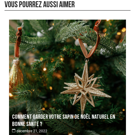
Vous pourrez aussi aimer
Comment garder votre sapin de noël naturel en
Comment garder votre sapin de noël naturel en
bonne santé ?
bonne santé ?
décembre 21, 2022
décembre 21, 2022